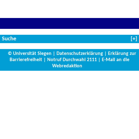
Suche
© Universität Siegen
|
Datenschutzerklärung
|
Erklärung zur
Barrierefreiheit
|
Notruf Durchwahl 2111
|
E-Mail an die
Webredaktion