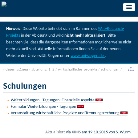
Hinweis:
Diese Website befindet sich im Rahmen des
Web-Relaunch-
Projekts
in der Ablösung und wird
nicht mehr aktualisiert
. Bitte
beachten Sie, dass die dargestellten Informationen möglicherweise nicht
mehr aktuell sind. Aktuelle Informationen finden Sie auf der neuen
Website der Universität Siegen unter
www.uni-siegen.de
.
/
dezernat1neu
/
abteilung_1_2
/
wirtschaftliche_projekte
/
schulungen
/
Schulungen
Weiterbildungen - Tagungen: Finanzielle Aspekte
Formular Weiterbildungen - Tagungen
Veranstaltung wirtschaftliche Projekte und Trennungsrechnung
Aktualisiert
via
XIMS
am
19.10.2016
von S. Wurm